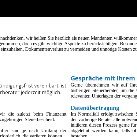
nachdenken, wir heißen Sie herzlich als neuen Mandanten willkommen
ngenommen, doch es gibt wichtige Aspekte zu berücksichtigen. Besonder
 einzuhalten, Dokumentenverlust zu vermeiden und unnötige Kosten zu
Gespräche mit Ihrem 
ündigungsfrist vereinbart, ist
Gerne übernehmen wir auf Ihr
bisherigen Steuerberater, um di
rberater jederzeit möglich.
relevanten Unterlagen der vergang
Datenübertragung
ir die zuletzt beim Finanzamt
Im Normalfall erfolgt zwischen 
zugehörigen Steuerbescheid.
der vorherige Berater alle notwen
initiieren diesen Prozess gerne f
rufler sind je nach Umfang der
abgelehnt werden kann, falls o
forderlich, die variieren können.
bestehen.