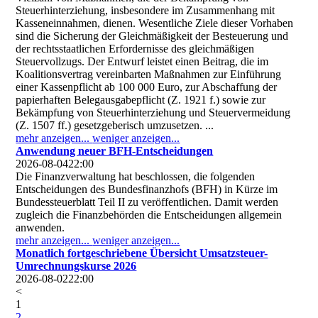
Steuerhinterziehung, insbesondere im Zusammenhang mit
Kasseneinnahmen, dienen. Wesentliche Ziele dieser Vorhaben
sind die Sicherung der Gleichmäßigkeit der Besteuerung und
der rechtsstaatlichen Erfordernisse des gleichmäßigen
Steuervollzugs. Der Entwurf leistet einen Beitrag, die im
Koalitionsvertrag vereinbarten Maßnahmen zur Einführung
einer Kassenpflicht ab 100 000 Euro, zur Abschaffung der
papierhaften Belegausgabepflicht (Z. 1921 f.) sowie zur
Bekämpfung von Steuerhinterziehung und Steuervermeidung
(Z. 1507 ff.) gesetzgeberisch umzusetzen. ...
mehr anzeigen...
weniger anzeigen...
Anwendung neuer BFH-Entscheidungen
2026-08-04
22:00
Die Finanzverwaltung hat beschlossen, die folgenden
Entscheidungen des Bundesfinanzhofs (BFH) in Kürze im
Bundessteuerblatt Teil II zu veröffentlichen. Damit werden
zugleich die Finanzbehörden die Entscheidungen allgemein
anwenden.
mehr anzeigen...
weniger anzeigen...
Monatlich fortgeschriebene Übersicht Umsatzsteuer-
Umrechnungskurse 2026
2026-08-02
22:00
<
1
2